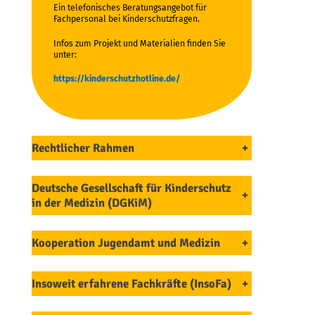
Ein te­le­fo­ni­sches Be­ra­tungs­an­ge­bot für
Fach­per­so­nal bei Kin­der­schutz­fra­gen.
Infos zum Projekt und Materialien finden Sie
unter:
https://kinderschutzhotline.de/
Rechtlicher Rahmen
+
Deutsche Gesellschaft für Kinderschutz
+
in der Medizin (DGKiM)
Kooperation Jugendamt und Medizin
+
Insoweit erfahrene Fachkräfte (InsoFa)
+