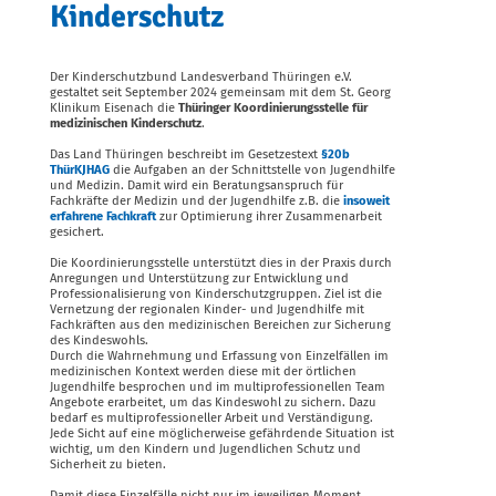
Kinderschutz
Der Kinderschutzbund Landesverband Thüringen e.V.
gestaltet seit September 2024 gemeinsam mit dem St. Georg
Klinikum Eisenach die
Thüringer Koordinierungsstelle für
medizinischen Kinderschutz
.
Das Land Thüringen beschreibt im Gesetzestext
§20b
ThürKJHAG
die Aufgaben an der Schnittstelle von Jugendhilfe
und Medizin. Damit wird ein Beratungsanspruch für
Fachkräfte der Medizin und der Jugendhilfe z.B. die
insoweit
erfahrene Fachkraft
zur Optimierung ihrer Zusammenarbeit
gesichert.
Die Koordinierungsstelle unterstützt dies in der Praxis durch
Anregungen und Unterstützung zur Entwicklung und
Professionalisierung von Kinderschutzgruppen. Ziel ist die
Vernetzung der regionalen Kinder- und Jugendhilfe mit
Fachkräften aus den medizinischen Bereichen zur Sicherung
des Kindeswohls.
Durch die Wahrnehmung und Erfassung von Einzelfällen im
medizinischen Kontext werden diese mit der örtlichen
Jugendhilfe besprochen und im multiprofessionellen Team
Angebote erarbeitet, um das Kindeswohl zu sichern. Dazu
bedarf es multiprofessioneller Arbeit und Verständigung.
Jede Sicht auf eine möglicherweise gefährdende Situation ist
wichtig, um den Kindern und Jugendlichen Schutz und
Sicherheit zu bieten.
Damit diese Einzelfälle nicht nur im jeweiligen Moment