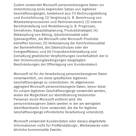
Zudem verwendet Microsoft personenbezogene Daten zur
Unterstützung eines begrenzten Satzes von legitimen
Geschäftsvorgängen, bestehend aus: (1) Rechnungsstellung
und Kontoführung; (2) Vergütung (z. B. Berechnung von
Mitarbeiterprovisionen und Partneranreizen); (3) interne
Berichterstellung und Modellierung (z. B. Prognosen,
Einnahmen, Kapazitätsplanung, Produktstrategie); (4)
Bekämpfung von Betrug, Cyberkriminalität oder
Cyberangriffen, die Microsoft oder Microsoft-Produkte
betreffen können; (5) Verbesserung der Kernfunktionalität
der Barrierefreiheit, des Datenschutzes oder der
Energieeffizienz; und (6) Finanzberichterstattung und
Einhaltung gesetzlicher Verpflichtungen (vorbehaltlich der in
den Onlinenutzungsbedingungen dargelegten
Beschränkungen der Offenlegung von Kundendaten).
Microsoft ist für die Verarbeitung personenbezogener Daten
verantwortlich, um diese spezifischen legitimen
Geschäftsvorgänge zu unterstützen. Im allgemeinen
aggregiert Microsoft personenbezogene Daten, bevor diese
für unsere legitimen Geschäftsvorgänge verwendet werden,
wobei die Möglichkeit zur Identifizierung bestimmter
Personen durch Microsoft entfernt wird. Die
personenbezogenen Daten werden in der am wenigsten
identifizierbaren Form verwendet, die die für legitime
Geschäftsvorgänge erforderliche Verarbeitung unterstützt.
Microsoft verwendet Kundendaten oder daraus abgeleitete
Informationen nicht für Profilerstellungs-, Werbezwecke oder
ähnliche kommerzielle Zwecke.