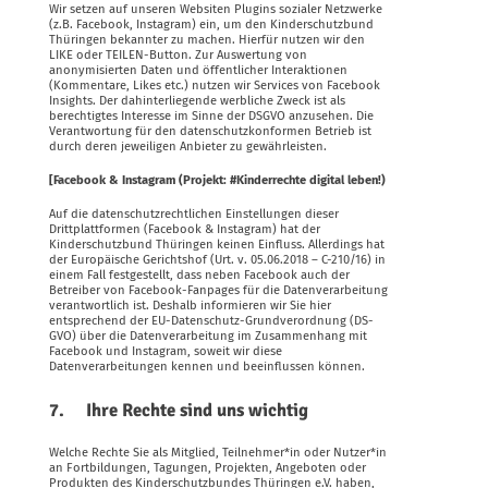
Wir setzen auf unseren Websiten Plugins sozialer Netzwerke
(z.B. Facebook, Instagram) ein, um den Kinderschutzbund
Thüringen bekannter zu machen. Hierfür nutzen wir den
LIKE oder TEILEN-Button. Zur Auswertung von
anonymisierten Daten und öffentlicher Interaktionen
(Kommentare, Likes etc.) nutzen wir Services von Facebook
Insights. Der dahinterliegende werbliche Zweck ist als
berechtigtes Interesse im Sinne der DSGVO anzusehen. Die
Verantwortung für den datenschutzkonformen Betrieb ist
durch deren jeweiligen Anbieter zu gewährleisten.
[Facebook & Instagram (Projekt: #Kinderrechte digital leben!)
Auf die datenschutzrechtlichen Einstellungen dieser
Drittplattformen (Facebook & Instagram) hat der
Kinderschutzbund Thüringen keinen Einfluss. Allerdings hat
der Europäische Gerichtshof (Urt. v. 05.06.2018 – C-210/16) in
einem Fall festgestellt, dass neben Facebook auch der
Betreiber von Facebook-Fanpages für die Datenverarbeitung
verantwortlich ist. Deshalb informieren wir Sie hier
entsprechend der EU-Datenschutz-Grundverordnung (DS-
GVO) über die Datenverarbeitung im Zusammenhang mit
Facebook und Instagram, soweit wir diese
Datenverarbeitungen kennen und beeinflussen können.
7. Ihre Rechte sind uns wichtig
Welche Rechte Sie als Mitglied, Teilnehmer*in oder Nutzer*in
an Fortbildungen, Tagungen, Projekten, Angeboten oder
Produkten des Kinderschutzbundes Thüringen e.V. haben,