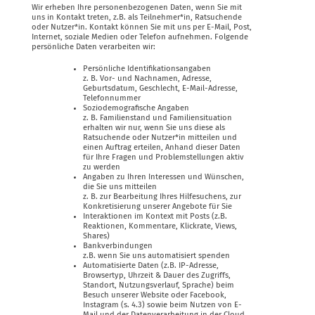
Wir erheben Ihre personenbezogenen Daten, wenn Sie mit
uns in Kontakt treten, z.B. als Teilnehmer*in, Ratsuchende
oder Nutzer*in. Kontakt können Sie mit uns per E-Mail, Post,
Internet, soziale Medien oder Telefon aufnehmen. Folgende
persönliche Daten verarbeiten wir:
Persönliche Identifikationsangaben
z. B. Vor- und Nachnamen, Adresse,
Geburtsdatum, Geschlecht, E-Mail-Adresse,
Telefonnummer
Soziodemografische Angaben
z. B. Familienstand und Familiensituation
erhalten wir nur, wenn Sie uns diese als
Ratsuchende oder Nutzer*in mitteilen und
einen Auftrag erteilen, Anhand dieser Daten
für Ihre Fragen und Problemstellungen aktiv
zu werden
Angaben zu Ihren Interessen und Wünschen,
die Sie uns mitteilen
z. B. zur Bearbeitung Ihres Hilfesuchens, zur
Konkretisierung unserer Angebote für Sie
Interaktionen im Kontext mit Posts (z.B.
Reaktionen, Kommentare, Klickrate, Views,
Shares)
Bankverbindungen
z.B. wenn Sie uns automatisiert spenden
Automatisierte Daten (z.B. IP-Adresse,
Browsertyp, Uhrzeit & Dauer des Zugriffs,
Standort, Nutzungsverlauf, Sprache) beim
Besuch unserer Website oder Facebook,
Instagram (s. 4.3) sowie beim Nutzen von E-
Mail und der Datenverarbeitung in der Cloud