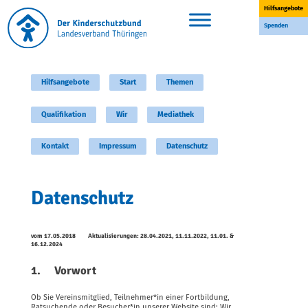
Skip
Hilfsangebote
to
content
Spenden
Hilfsangebote
Start
Themen
Qualifikation
Wir
Mediathek
Kontakt
Impressum
Datenschutz
Datenschutz
vom 17.05.2018 Aktualisierungen: 28.04.2021, 11.11.2022, 11.01. &
16.12.2024
1. Vorwort
Ob Sie Vereinsmitglied, Teilnehmer*in einer Fortbildung,
Ratsuchende oder Besucher*in unserer Website sind: Wir