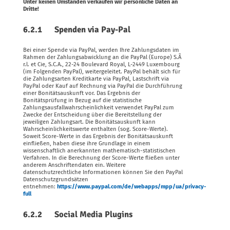
Unter keinen Umständen verkaufen wir persönliche Daten an
Dritte!
6.2.1 Spenden via Pay-Pal
Bei einer Spende via PayPal, werden Ihre Zahlungsdaten im
Rahmen der Zahlungsabwicklung an die PayPal (Europe) S.Ã
r.l. et Cie, S.C.A., 22-24 Boulevard Royal, L-2449 Luxembourg
(im Folgenden PayPal), weitergeleitet. PayPal behält sich für
die Zahlungsarten Kreditkarte via PayPal, Lastschrift via
PayPal oder Kauf auf Rechnung via PayPal die Durchführung
einer Bonitätsauskunft vor. Das Ergebnis der
Bonitätsprüfung in Bezug auf die statistische
Zahlungsausfallwahrscheinlichkeit verwendet PayPal zum
Zwecke der Entscheidung über die Bereitstellung der
jeweiligen Zahlungsart. Die Bonitätsauskunft kann
Wahrscheinlichkeitswerte enthalten (sog. Score-Werte).
Soweit Score-Werte in das Ergebnis der Bonitätsauskunft
einfließen, haben diese ihre Grundlage in einem
wissenschaftlich anerkannten mathematisch-statistischen
Verfahren. In die Berechnung der Score-Werte fließen unter
anderem Anschriftendaten ein. Weitere
datenschutzrechtliche Informationen können Sie den PayPal
Datenschutzgrundsätzen
entnehmen:
https://www.paypal.com/de/webapps/mpp/ua/privacy-
full
6.2.2 Social Media Plugins