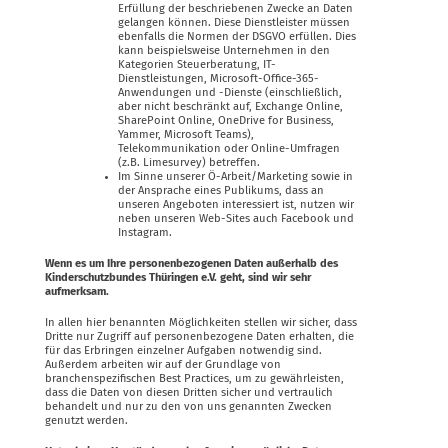
Erfüllung der beschriebenen Zwecke an Daten
gelangen können. Diese Dienstleister müssen
ebenfalls die Normen der DSGVO erfüllen. Dies
kann beispielsweise Unternehmen in den
Kategorien Steuerberatung, IT-
Dienstleistungen, Microsoft-Office-365-
Anwendungen und -Dienste (einschließlich,
aber nicht beschränkt auf, Exchange Online,
SharePoint Online, OneDrive for Business,
Yammer, Microsoft Teams),
Telekommunikation oder Online-Umfragen
(z.B. Limesurvey) betreffen.
Im Sinne unserer Ö-Arbeit/Marketing sowie in
der Ansprache eines Publikums, dass an
unseren Angeboten interessiert ist, nutzen wir
neben unseren Web-Sites auch Facebook und
Instagram.
Wenn es um Ihre personenbezogenen Daten außerhalb des
Kinderschutzbundes Thüringen e.V. geht, sind wir sehr
aufmerksam.
In allen hier benannten Möglichkeiten stellen wir sicher, dass
Dritte nur Zugriff auf personenbezogene Daten erhalten, die
für das Erbringen einzelner Aufgaben notwendig sind.
Außerdem arbeiten wir auf der Grundlage von
branchenspezifischen Best Practices, um zu gewährleisten,
dass die Daten von diesen Dritten sicher und vertraulich
behandelt und nur zu den von uns genannten Zwecken
genutzt werden.