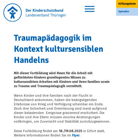
Skip
Hilfsangebote
to
content
Spenden
Traumapädagogik im
Kontext kultursensiblen
Handelns
Mit dieser Fortbildung wird Ihnen für die Arbeit mit
geflüchteten Kindern grundlegendes Wissen zu
kultursensiblem Arbeiten mit Kindern und ihren Familien sowie
zu Trauma und Traumapädagogik vermittelt.
Wenn Kinder und ihre Familien nach der Flucht in
Deutschland ankommen, haben die beängstigenden
Erlebnisse von Krieg und Verfolgung scheinbar ein Ende.
Doch ihre Sicherheit und Orientierung sind meist aufgrund
dieser belastenden Ereignisse gravierend erschüttert. Die
Kinder und ihre Eltern müssen enorme Anstrengungen
vollbringen, um Zuversicht und Stabilität zurückzugewinnen.
Diese Fortbildung findet am
18./19.08.2025
in Erfurt statt.
Weitere Informationen finden Sie im
Flyer
.